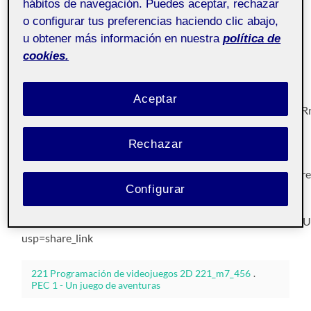
hábitos de navegación. Puedes aceptar, rechazar
o configurar tus preferencias haciendo clic abajo,
u obtener más información en nuestra
política de
Programación de
Pública
videojuegos 2D
cookies.
Link al video:
Aceptar
https://drive.google.com/file/d/19c48IyP7sdOMvQm2
usp=share_link
Rechazar
Link a Gitlab:
https://gitlab.com/eduardojosereyesperez/pec01_eduardojr
Configurar
Link a los archivos:
https://drive.google.com/file/d/1j6ooWkBsvb_E8kYPPXd
usp=share_link
221 Programación de videojuegos 2D 221_m7_456
.
PEC 1 - Un juego de aventuras